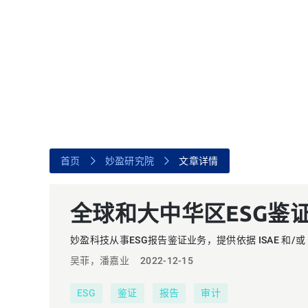
选择妙盈
行业
解决方案
可持续共益
数字化解决方案
工业、传统能源与制造业
研究
新能源
企业ESG
新闻与媒体
金融
气候风险数据
供应链管理
加入我们
商业地产与酒店
投资组合管理
消费品与零售
绿色金融管理平台
首页
妙盈研究院
文章详情
科技与互联网
碳排放和能源管理系统
全球和大中华区ESG鉴
国有企业
气候分析
妙盈科技从事ESG报告鉴证业务，提供依据 ISAE 和/或
其它
吴菲，潘嘉业
2022-12-15
查看
ESG
鉴证
报告
审计