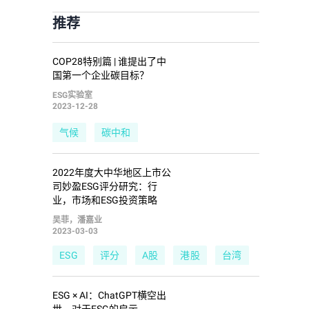
推荐
COP28特别篇 | 谁提出了中
国第一个企业碳目标？
ESG实验室
2023-12-28
气候
碳中和
2022年度大中华地区上市公
司妙盈ESG评分研究：行
业，市场和ESG投资策略
吴菲，潘嘉业
2023-03-03
ESG
评分
A股
港股
台湾
环境
社会
治理
ESG × AI：ChatGPT横空出